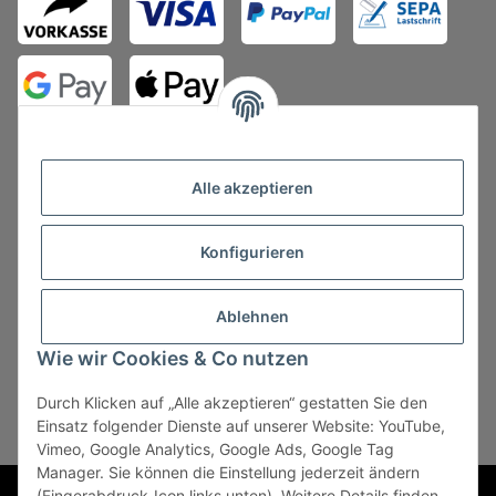
Alle akzeptieren
Konfigurieren
Vertrag widerrufen
Ablehnen
Wie wir Cookies & Co nutzen
Durch Klicken auf „Alle akzeptieren“ gestatten Sie den
* Alle Preise zzgl. gesetzlicher USt., zzgl.
Versand
, zzgl.
Einsatz folgender Dienste auf unserer Website: YouTube,
Mindermengenzuschlag
Vimeo, Google Analytics, Google Ads, Google Tag
Manager. Sie können die Einstellung jederzeit ändern
Powered by
JTL-Shop
(Fingerabdruck-Icon links unten). Weitere Details finden