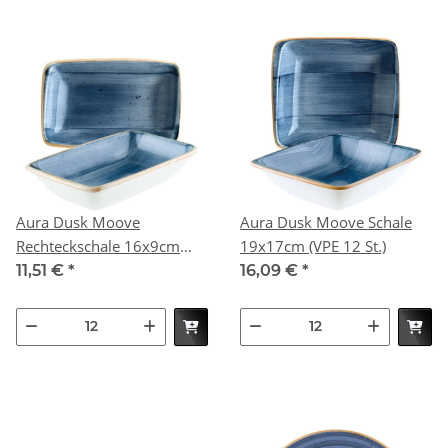
Aura Dusk Moove
Aura Dusk Moove Schale
Rechteckschale 16x9cm
19x17cm (VPE 12 St.)
(VPE 12 St.)
11,51 €
*
16,09 €
*