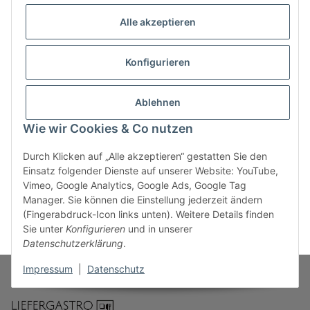
Reservebestände für Stoßzeiten einplanen
Alle akzeptieren
Die Aura Dusk Kollektion von Bonna vereint handwerkliche
Individualität, hochwertige Porzellanqualität und moderne
Konfigurieren
Gestaltung. Die tiefen Blau- und Violetttöne, das
charakteristische Dekor und die professionelle
Ablehnen
Alltagstauglichkeit machen die Serie zur idealen Wahl für
Gastronomiebetriebe, die Speisen und Tischkultur auf
Wie wir Cookies & Co nutzen
höchstem Niveau präsentieren möchten.
Durch Klicken auf „Alle akzeptieren“ gestatten Sie den
Einsatz folgender Dienste auf unserer Website: YouTube,
Vimeo, Google Analytics, Google Ads, Google Tag
Kategorien
Manager. Sie können die Einstellung jederzeit ändern
(Fingerabdruck-Icon links unten). Weitere Details finden
Sie unter
Konfigurieren
und in unserer
Datenschutzerklärung
.
Impressum
|
Datenschutz