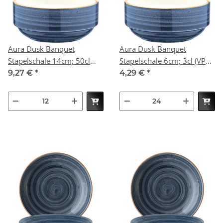
Aura Dusk Banquet
Aura Dusk Banquet
Stapelschale 14cm; 50cl
Stapelschale 6cm; 3cl (VPE
(VPE 12 St.)
24 St.)
9,27 €
*
4,29 €
*