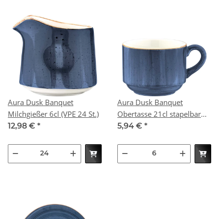
Aura Dusk Banquet
Aura Dusk Banquet
Milchgießer 6cl (VPE 24 St.)
Obertasse 21cl stapelbar
(VPE 6 St.)
12,98 €
*
5,94 €
*