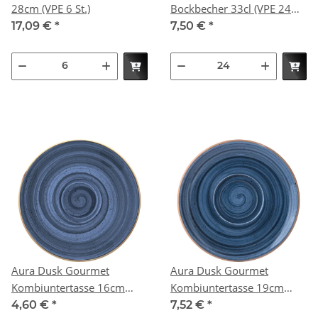
28cm (VPE 6 St.)
Bockbecher 33cl (VPE 24
St.)
17,09 €
*
7,50 €
*
Aura Dusk Gourmet
Aura Dusk Gourmet
Kombiuntertasse 16cm
Kombiuntertasse 19cm
(VPE 6 St.)
(VPE 12 St.)
4,60 €
*
7,52 €
*