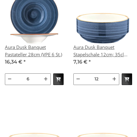
Aura Dusk Banquet
Aura Dusk Banquet
Pastateller 28cm (VPE 6 St.)
Stapelschale 12cm; 35cl
(VPE 12 St.)
16,34 €
*
7,16 €
*