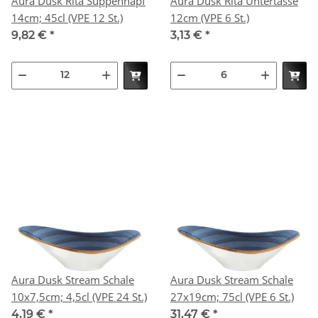
Aura Dusk Rita Suppennapf
Aura Dusk Rita Untertasse
14cm; 45cl (VPE 12 St.)
12cm (VPE 6 St.)
9,82 €
*
3,13 €
*
Aura Dusk Stream Schale
Aura Dusk Stream Schale
10x7,5cm; 4,5cl (VPE 24 St.)
27x19cm; 75cl (VPE 6 St.)
4,19 €
*
31,47 €
*