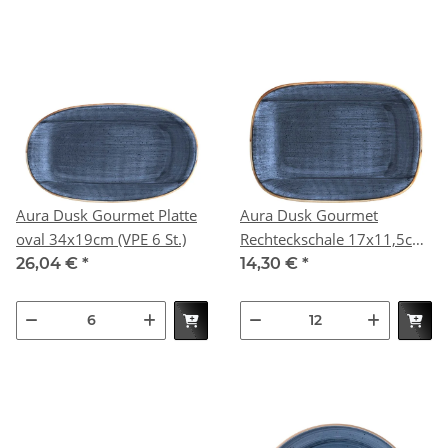
Aura Dusk Gourmet Platte
Aura Dusk Gourmet
oval 34x19cm (VPE 6 St.)
Rechteckschale 17x11,5cm
(VPE 12 St.)
26,04 €
*
14,30 €
*