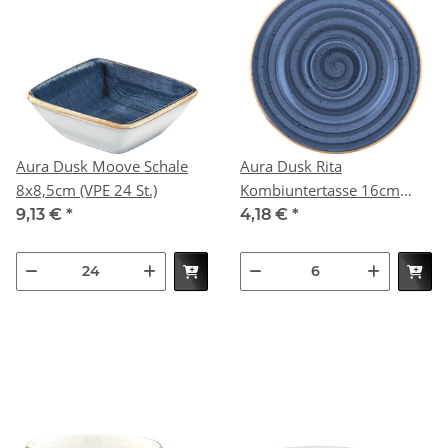
Aura Dusk Moove Schale
Aura Dusk Rita
8x8,5cm (VPE 24 St.)
Kombiuntertasse 16cm
(VPE 6 St.)
9,13 €
*
4,18 €
*