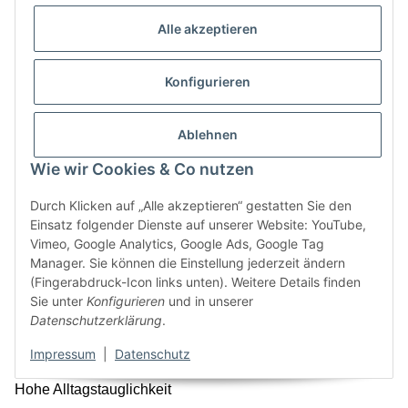
und kommunikative Speisenkonzepte.
Alle akzeptieren
Authentische Präsentation
Ideal für mediterrane Restaurants, Hotels und moderne
Konfigurieren
Sharing-Konzepte.
Die Lupin Kollektion – entspannte
Ablehnen
Natürlichkeit mit professioneller
Wie wir Cookies & Co nutzen
Funktion
Durch Klicken auf „Alle akzeptieren“ gestatten Sie den
Die Lupin Serie verbindet eine lockere, natürliche Optik mit
Einsatz folgender Dienste auf unserer Website: YouTube,
den hohen Anforderungen des professionellen
Vimeo, Google Analytics, Google Ads, Google Tag
Manager. Sie können die Einstellung jederzeit ändern
Gastronomiebetriebs.
(Fingerabdruck-Icon links unten). Weitere Details finden
Unkomplizierte Eleganz
Sie unter
Konfigurieren
und in unserer
Datenschutzerklärung
.
Die Gestaltung wirkt modern und authentisch, ohne
aufdringlich zu sein.
Impressum
|
Datenschutz
Hohe Alltagstauglichkeit