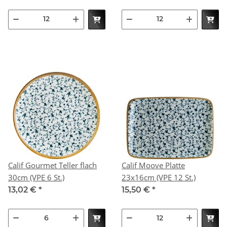
Calif Gourmet Teller flach
Calif Moove Platte
30cm (VPE 6 St.)
23x16cm (VPE 12 St.)
13,02 €
*
15,50 €
*