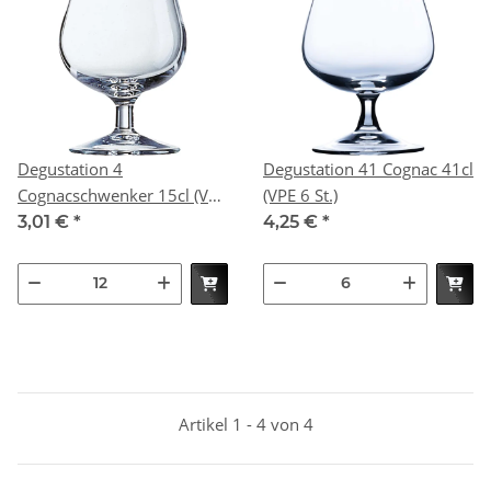
Degustation 4
Degustation 41 Cognac 41cl
Cognacschwenker 15cl (VPE
(VPE 6 St.)
12 St.)
3,01 €
*
4,25 €
*
Artikel 1 - 4 von 4