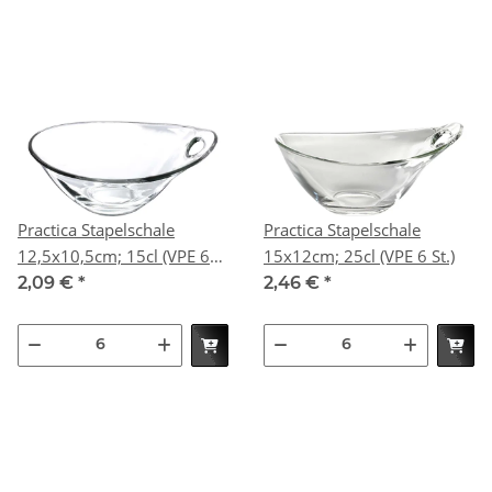
Practica Stapelschale
Practica Stapelschale
12,5x10,5cm; 15cl (VPE 6
15x12cm; 25cl (VPE 6 St.)
St.)
2,09 €
*
2,46 €
*