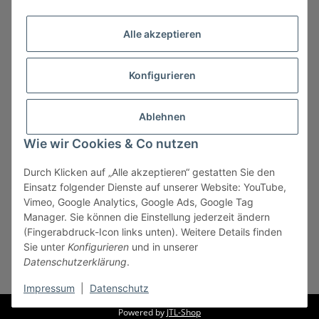
Alle akzeptieren
Konfigurieren
Ablehnen
Wie wir Cookies & Co nutzen
Durch Klicken auf „Alle akzeptieren“ gestatten Sie den
Vertrag widerrufen
Einsatz folgender Dienste auf unserer Website: YouTube,
Vimeo, Google Analytics, Google Ads, Google Tag
Manager. Sie können die Einstellung jederzeit ändern
(Fingerabdruck-Icon links unten). Weitere Details finden
Sie unter
Konfigurieren
und in unserer
* Alle Preise zzgl. gesetzlicher USt., zzgl.
Versand
, zzgl.
Datenschutzerklärung
.
Mindermengenzuschlag
Impressum
|
Datenschutz
Powered by
JTL-Shop