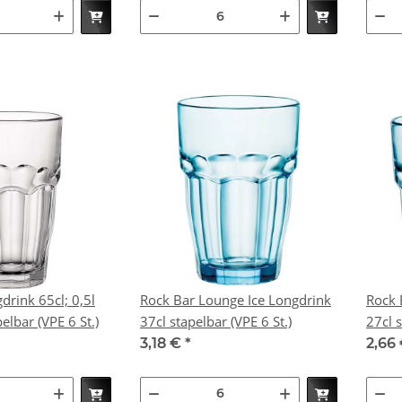
drink 65cl; 0,5l
Rock Bar Lounge Ice Longdrink
Rock 
pelbar (VPE 6 St.)
37cl stapelbar (VPE 6 St.)
3,18 €
*
2,66