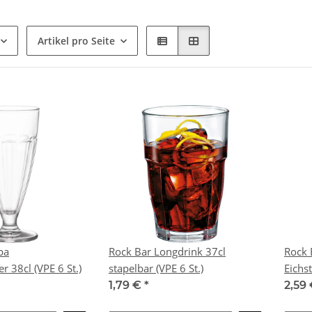
Artikel pro Seite
pa
Rock Bar Longdrink 37cl
Rock 
Eiskaffeebecher 38cl (VPE 6 St.)
stapelbar (VPE 6 St.)
Eichst
1,79 €
*
2,59