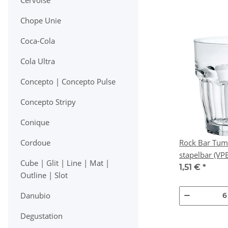
Cervoise
Chope Unie
Coca-Cola
Cola Ultra
Concepto | Concepto Pulse
Concepto Stripy
Conique
Rock Bar Tum
Cordoue
stapelba
Cube | Glit | Line | Mat |
1,51 €
*
Outline | Slot
Danubio
Degustation