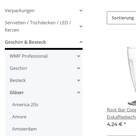
Verpackungen
Sortierung
Servietten / Tischdecken / LED /
Kerzen
Geschirr & Besteck
WMF Professional
Geschirr
Besteck
Gläser
America 20s
Rock Bar Cop
Amore
4,24 €
*
Amsterdam