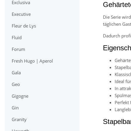
Exclusiva
Gehärtet
Executive
Die Serie wir
täglichen Gas
Fleur de Lys
Dadurch profi
Fluid
Eigensch
Forum
Gehärtet
Fresh Hugo | Aperol
Stapelb
Gala
Klassis
Ideal fü
Geo
In attra
Spülmas
Gigogne
Perfekt
Gin
Langlebi
Granity
Stapelbar