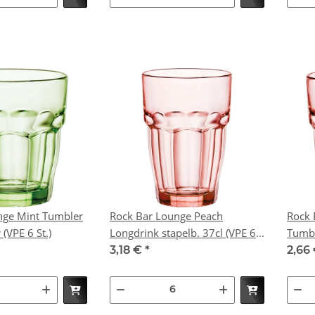
nge Mint Tumbler
Rock Bar Lounge Peach
Rock 
27cl stapelbar (VPE 6 St.)
Longdrink stapelb. 37cl (VPE 6
Tumbler
St.)
St.)
3,18 €
*
2,66