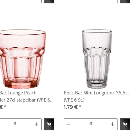
Bar Lounge Peach
Rock Bar Slim Longdrink 35,5cl
 27cl stapelbar (VPE 6
(VPE 6 St.)
 €
*
1,79 €
*