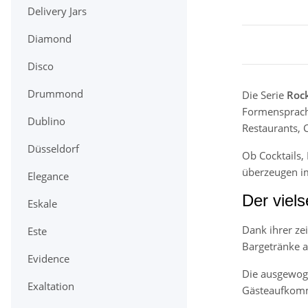
Delivery Jars
Diamond
Disco
Drummond
Die Serie
Roc
Formensprache
Dublino
Restaurants, 
Düsseldorf
Ob Cocktails,
überzeugen im
Elegance
Der viels
Eskale
Dank ihrer ze
Este
Bargetränke a
Evidence
Die ausgewoge
Exaltation
Gästeaufkom