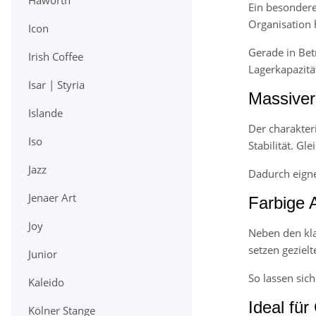
Haworth
Ein besonderer
Organisation 
Icon
Gerade in Bet
Irish Coffee
Lagerkapazitä
Isar | Styria
Massiver
Islande
Der charakter
Iso
Stabilität. Gl
Jazz
Dadurch eigne
Jenaer Art
Farbige 
Joy
Neben den kla
setzen geziel
Junior
So lassen sic
Kaleido
Ideal für
Kölner Stange