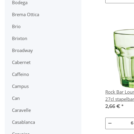
Bodega
Brema Ottica
Brio
Brixton
Broadway
Cabernet
Caffeino
Campus
Rock Bar Lou
Can
2,66 €
*
Caravelle
Casablanca