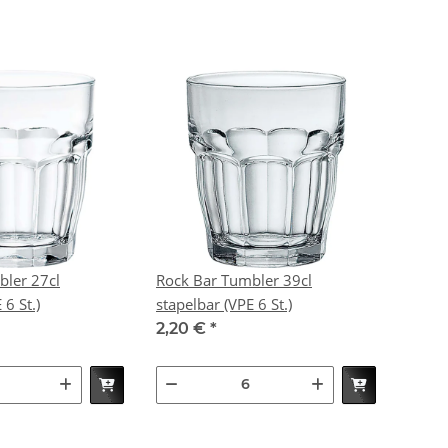
bler 27cl
Rock Bar Tumbler 39cl
r (VPE 6 St.)
stapelbar (VPE 6 St.)
2,20 €
*