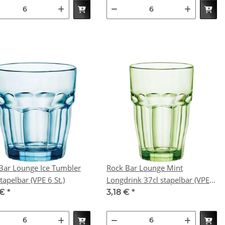
Bar Lounge Ice Tumbler
Rock Bar Lounge Mint
27cl stapelbar (VPE 6 St.)
Longdrink 37cl stapelbar (VPE 6
St.)
 €
*
3,18 €
*