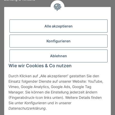
Alle akzeptieren
Konfigurieren
Ablehnen
Wie wir Cookies & Co nutzen
Durch Klicken auf „Alle akzeptieren“ gestatten Sie den
Vertrag widerrufen
Einsatz folgender Dienste auf unserer Website: YouTube,
Vimeo, Google Analytics, Google Ads, Google Tag
Manager. Sie können die Einstellung jederzeit ändern
(Fingerabdruck-Icon links unten). Weitere Details finden
Sie unter
Konfigurieren
und in unserer
* Alle Preise zzgl. gesetzlicher USt., zzgl.
Versand
, zzgl.
Datenschutzerklärung
.
Mindermengenzuschlag