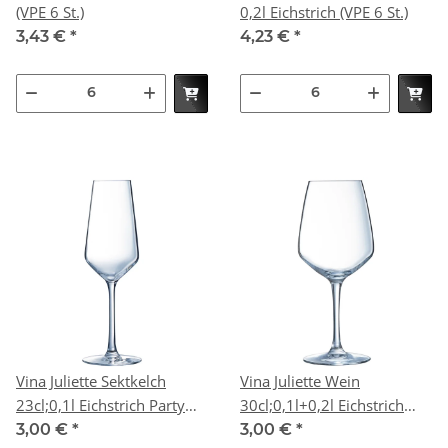
(VPE 6 St.)
0,2l Eichstrich (VPE 6 St.)
3,43 €
*
4,23 €
*
Vina Juliette Sektkelch
Vina Juliette Wein
23cl;0,1l Eichstrich Party
30cl;0,1l+0,2l Eichstrich
Box(P12) (VPE 12 St.)
Party Box(P12) (VPE 12 St.)
3,00 €
*
3,00 €
*