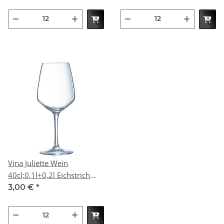
Vina Juliette Wein
40cl;0,1l+0,2l Eichstrich
Party Box(P12) (VPE 12 St.)
3,00 €
*