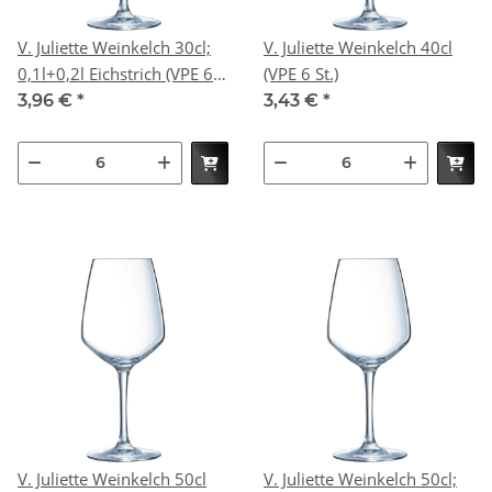
V. Juliette Weinkelch 30cl;
V. Juliette Weinkelch 40cl
0,1l+0,2l Eichstrich (VPE 6
(VPE 6 St.)
St.)
3,96 €
*
3,43 €
*
V. Juliette Weinkelch 50cl
V. Juliette Weinkelch 50cl;