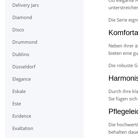
Delivery Jars
unterstreichen
Diamond
Die Serie eig
Disco
Komforta
Drummond
Neben ihrer ä
bieten eine g
Dublino
Die robuste Gl
Düsseldorf
Harmonis
Elegance
Durch ihre kl
Eskale
Sie fügen sic
Este
Pflegelei
Evidence
Die hochwerti
Exaltation
behalten daue