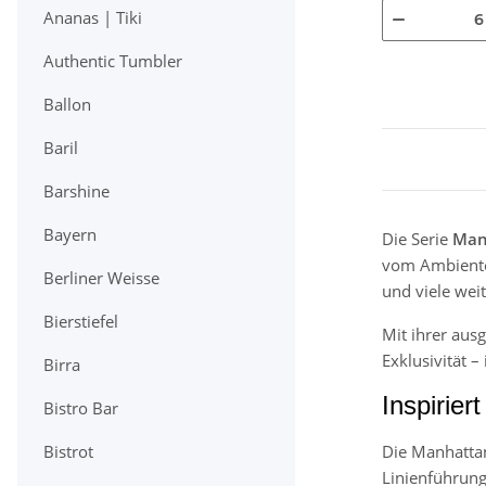
Ananas | Tiki
Authentic Tumbler
Ballon
Baril
Barshine
Bayern
Die Serie
Man
vom Ambiente 
Berliner Weisse
und viele wei
Bierstiefel
Mit ihrer aus
Exklusivität –
Birra
Inspirier
Bistro Bar
Die Manhattan
Bistrot
Linienführung