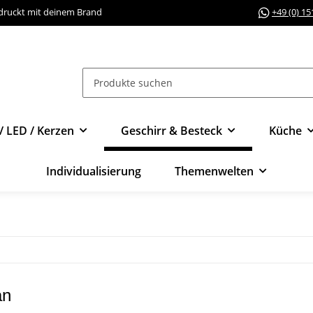
edruckt mit deinem Brand
+49 (0) 1
/ LED / Kerzen
Geschirr & Besteck
Küche
Individualisierung
Themenwelten
an