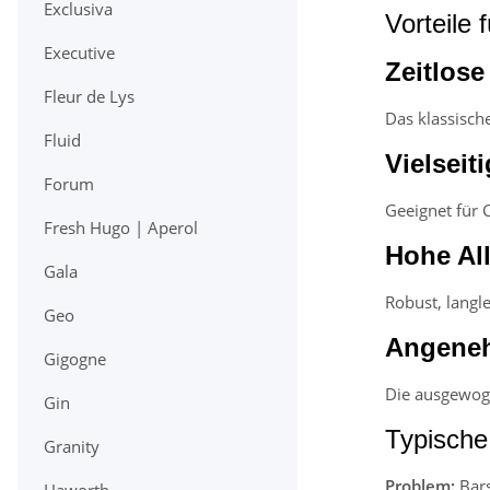
Exclusiva
Vorteile 
Executive
Zeitlose
Fleur de Lys
Das klassische
Fluid
Vielseit
Forum
Geeignet für 
Fresh Hugo | Aperol
Hohe All
Gala
Robust, langle
Geo
Angene
Gigogne
Die ausgewoge
Gin
Typische
Granity
Problem:
Bars