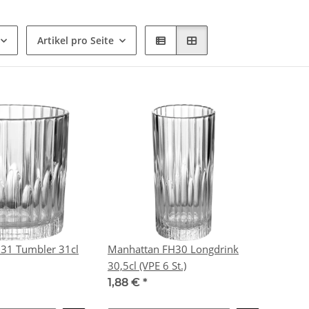
Artikel pro Seite
31 Tumbler 31cl
Manhattan FH30 Longdrink
30,5cl (VPE 6 St.)
1,88 €
*