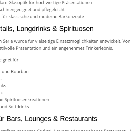
klare Glasoptik für hochwertige Präsentationen
chinengeeignet und pflegeleicht
 für klassische und moderne Barkonzepte
ails, Longdrinks & Spirituosen
 Serie wurde für vielseitige Einsatzmöglichkeiten entwickelt. Von 
 stilvolle Präsentation und ein angenehmes Trinkerlebnis.
ignet für:
y und Bourbon
s
nks
ic
d Spirituosenkreationen
und Softdrinks
für Bars, Lounges & Restaurants
otelbar, moderne Cocktail-Lounge oder gehobenes Restaurant – 