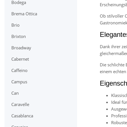
Bodega
Erscheinungsb
Brema Ottica
Ob stilvoller
Gastronomiek
Brio
Elegante
Brixton
Dank ihrer zei
Broadway
gleichermaßen 
Cabernet
Die schlichte
Caffeino
einem echten 
Campus
Eigensch
Can
Klassisc
Ideal fü
Caravelle
Ausgew
Profess
Casablanca
Robuste