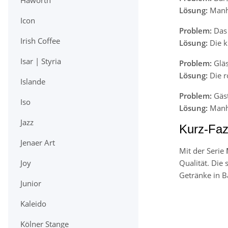
Haworth
Lösung:
Manha
Icon
Problem:
Das 
Irish Coffee
Lösung:
Die k
Isar | Styria
Problem:
Gläs
Lösung:
Die r
Islande
Problem:
Gäst
Iso
Lösung:
Manha
Jazz
Kurz-Faz
Jenaer Art
Mit der Serie
Qualität. Die 
Joy
Getränke in B
Junior
Kaleido
Kölner Stange