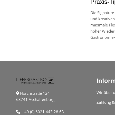
Praxis-T
Die Signature
und kreativen
maximale Flexi
hoher Wiedere
Gastronomiek
Infor
Wir über 
Horchstraße 124
63741 Aschaffenburg
Zahlung &
+ 49 (0) 6021 443 28 63