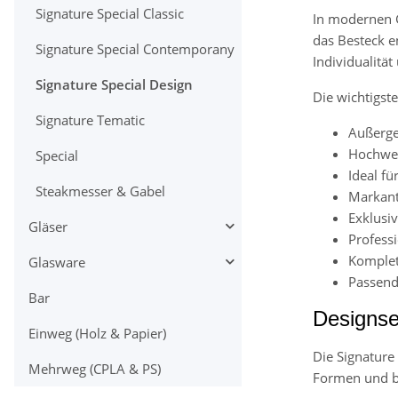
Signature Special Classic
In modernen G
das Besteck e
Signature Special Contemporany
Individualität
Signature Special Design
Die wichtigste
Signature Tematic
Außerge
Hochwer
Special
Ideal f
Steakmesser & Gabel
Markan
Exklusi
Gläser
Professi
Komplett
Glasware
Passend
Bar
Designse
Einweg (Holz & Papier)
Die Signature
Mehrweg (CPLA & PS)
Formen und b