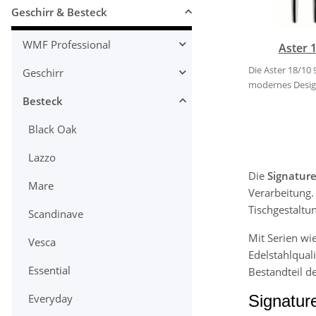
Geschirr & Besteck
WMF Professional
Aster 
Die Aster 18/10
Geschirr
modernes Design
Besteck
Black Oak
Lazzo
Die
Signature
Mare
Verarbeitung. 
Tischgestaltu
Scandinave
Mit Serien wi
Vesca
Edelstahlqual
Essential
Bestandteil d
Signatur
Everyday