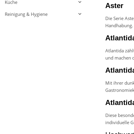
Küche
Aster
Reinigung & Hygiene
Die Serie Ast
Handhabung. D
Atlantid
Atlantida zäh
und machen d
Atlantid
Mit ihrer dun
Gastronomieko
Atlantid
Diese besonde
individuelle G