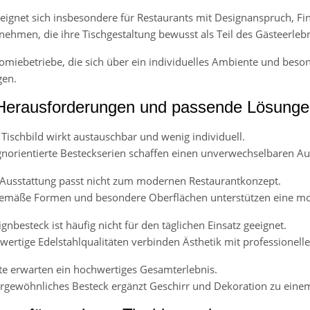
 eignet sich insbesondere für Restaurants mit Designanspruch, Fi
nehmen, die ihre Tischgestaltung bewusst als Teil des Gästeerlebn
miebetriebe, die sich über ein individuelles Ambiente und beson
gen.
Herausforderungen und passende Lösung
Tischbild wirkt austauschbar und wenig individuell.
norientierte Besteckserien schaffen einen unverwechselbaren Auft
Ausstattung passt nicht zum modernen Restaurantkonzept.
emäße Formen und besondere Oberflächen unterstützen eine m
gnbesteck ist häufig nicht für den täglichen Einsatz geeignet.
ertige Edelstahlqualitäten verbinden Ästhetik mit professioneller
e erwarten ein hochwertiges Gesamterlebnis.
gewöhnliches Besteck ergänzt Geschirr und Dekoration zu ein