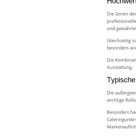
Hochwerti
Die Serien de
professionell
und gewährlei
Gleichzeitig 
besonders wic
Die Kombinatio
Ausstattung.
Typische
Die außergewö
wichtige Rolle
Besonders häu
Cateringunter
Markenauftrit