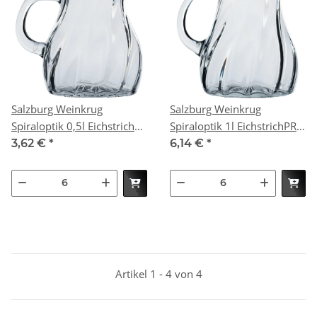
Salzburg Weinkrug
Salzburg Weinkrug
Spiraloptik 0,5l EichstrichPR
Spiraloptik 1l EichstrichPR
(VPE 6 St.)
(VPE 6 St.)
3,62 €
*
6,14 €
*
Artikel 1 - 4 von 4