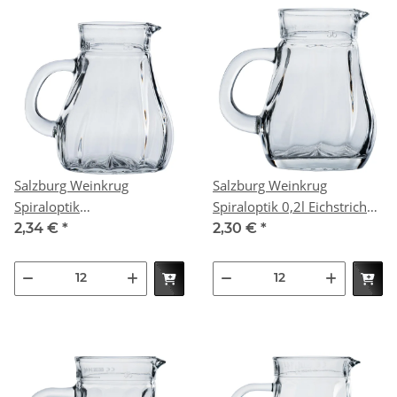
Salzburg Weinkrug
Salzburg Weinkrug
Spiraloptik
Spiraloptik 0,2l EichstrichPR
0,25lEichstrichPR (VPE 12
(VPE 12 St.)
2,34 €
*
2,30 €
*
St.)