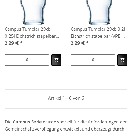
Campus Tumbler 29cl;
Campus Tumbler 29cl; 0,2l
0,25l Eichstrich stapelbar
Eichstrich stapelbar (VPE 6
(VPE 6 St.)
St.)
2,29 €
*
2,29 €
*
Artikel 1 - 6 von 6
Die
Campus Serie
wurde speziell für die Anforderungen der
Gemeinschaftsverpflegung entwickelt und überzeugt durch