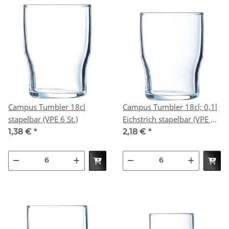
Campus Tumbler 18cl
Campus Tumbler 18cl; 0,1l
stapelbar (VPE 6 St.)
Eichstrich stapelbar (VPE 6
St.)
1,38 €
*
2,18 €
*