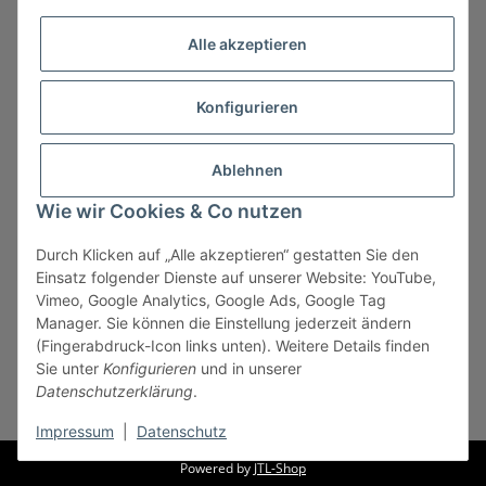
Alle akzeptieren
Konfigurieren
Ablehnen
Wie wir Cookies & Co nutzen
Durch Klicken auf „Alle akzeptieren“ gestatten Sie den
Vertrag widerrufen
Einsatz folgender Dienste auf unserer Website: YouTube,
Vimeo, Google Analytics, Google Ads, Google Tag
Manager. Sie können die Einstellung jederzeit ändern
(Fingerabdruck-Icon links unten). Weitere Details finden
Sie unter
Konfigurieren
und in unserer
* Alle Preise zzgl. gesetzlicher USt., zzgl.
Versand
, zzgl.
Datenschutzerklärung
.
Mindermengenzuschlag
Impressum
|
Datenschutz
Powered by
JTL-Shop