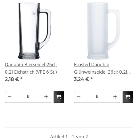
Danubio Bierseidel 26cl;
Frosted Danubio
0,2l Eichstrich (VPE 6 St.)
Glühweinseidel 26cl; 0,2l
Eichstrich (VPE 6 St.)
2,18 €
*
3,24 €
*
Artikel 1 - 2 von 2