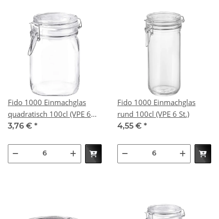
Fido 1000 Einmachglas
Fido 1000 Einmachglas
quadratisch 100cl (VPE 6
rund 100cl (VPE 6 St.)
St.)
3,76 €
*
4,55 €
*