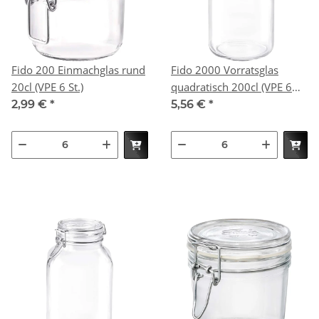
Fido 200 Einmachglas rund
Fido 2000 Vorratsglas
20cl (VPE 6 St.)
quadratisch 200cl (VPE 6
St.)
2,99 €
*
5,56 €
*