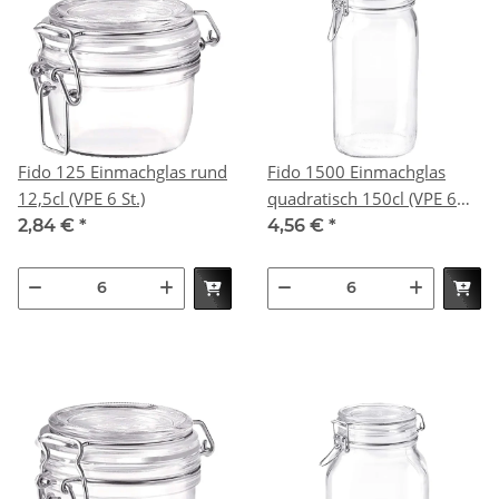
Fido 125 Einmachglas rund
Fido 1500 Einmachglas
12,5cl (VPE 6 St.)
quadratisch 150cl (VPE 6
St.)
2,84 €
*
4,56 €
*