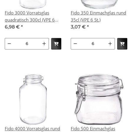
Fido 3000 Vorratsglas
Fido 350 Einmachglas rund
quadratisch 300cl (VPE 6
35cl (VPE 6 St.)
St.)
6,98 €
*
3,07 €
*
Fido 4000 Vorratsglas rund
Fido 500 Einmachglas