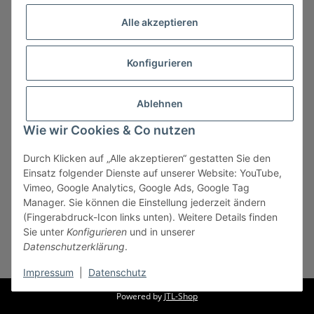
Alle akzeptieren
Konfigurieren
Ablehnen
Wie wir Cookies & Co nutzen
Durch Klicken auf „Alle akzeptieren“ gestatten Sie den
Vertrag widerrufen
Einsatz folgender Dienste auf unserer Website: YouTube,
Vimeo, Google Analytics, Google Ads, Google Tag
Manager. Sie können die Einstellung jederzeit ändern
(Fingerabdruck-Icon links unten). Weitere Details finden
Sie unter
Konfigurieren
und in unserer
* Alle Preise zzgl. gesetzlicher USt., zzgl.
Versand
, zzgl.
Datenschutzerklärung
.
Mindermengenzuschlag
Impressum
|
Datenschutz
Powered by
JTL-Shop