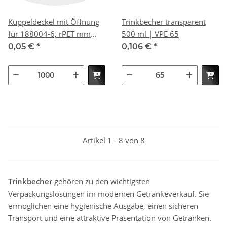
Kuppeldeckel mit Öffnung
Trinkbecher transparent
für 188004-6, rPET mm
500 ml | VPE 65
(Farbe: Transparent /
0,05 €
*
0,106 €
*
Material: rPET) 1000 St.
Artikel 1 - 8 von 8
Trinkbecher
gehören zu den wichtigsten
Verpackungslösungen im modernen Getränkeverkauf. Sie
ermöglichen eine hygienische Ausgabe, einen sicheren
Transport und eine attraktive Präsentation von Getränken.