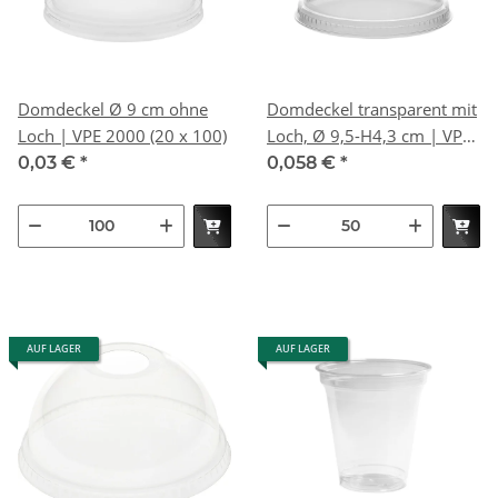
Domdeckel Ø 9 cm ohne
Domdeckel transparent mit
Loch | VPE 2000 (20 x 100)
Loch, Ø 9,5-H4,3 cm | VPE
800 (16 x 50)
0,03 €
*
0,058 €
*
AUF LAGER
AUF LAGER