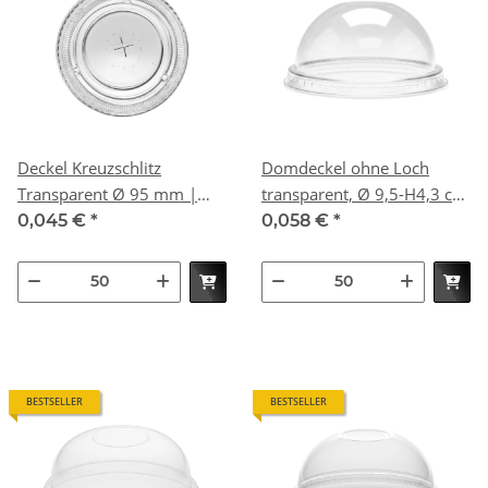
Deckel Kreuzschlitz
Domdeckel ohne Loch
Transparent Ø 95 mm |
transparent, Ø 9,5-H4,3 cm
VPE 800 (16 x 50)
| VPE 800 (16 x 50)
0,045 €
*
0,058 €
*
BESTSELLER
BESTSELLER